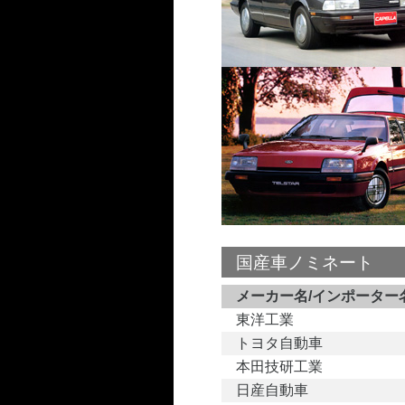
国産車ノミネート
メーカー名/インポーター
東洋工業
トヨタ自動車
本田技研工業
日産自動車