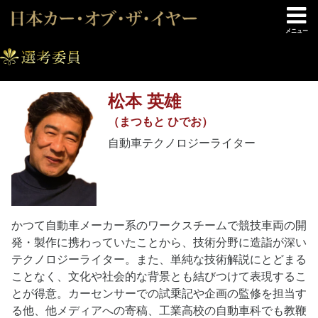
メニュー
松本 英雄
（まつもと ひでお）
自動車テクノロジーライター
かつて自動車メーカー系のワークスチームで競技車両の開
発・製作に携わっていたことから、技術分野に造詣が深い
テクノロジーライター。また、単純な技術解説にとどまる
ことなく、文化や社会的な背景とも結びつけて表現するこ
とが得意。カーセンサーでの試乗記や企画の監修を担当す
る他、他メディアへの寄稿、工業高校の自動車科でも教鞭